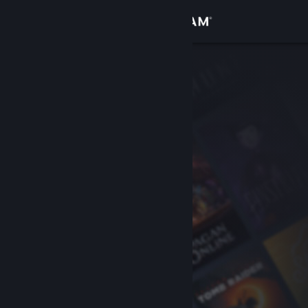
登入
商店
社群
關於
客服
變更語言
取得 Steam 行動應用程式
檢視電腦版網頁