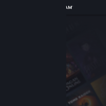
登入
商店
社群
關於
客服
變更語言
取得 Steam 行動應用程式
檢視電腦版網頁