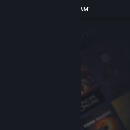
登入
商店
社群
關於
客服
變更語言
取得 Steam 行動應用程式
檢視電腦版網頁