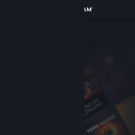
登入
商店
社群
關於
客服
變更語言
取得 Steam 行動應用程式
檢視電腦版網頁