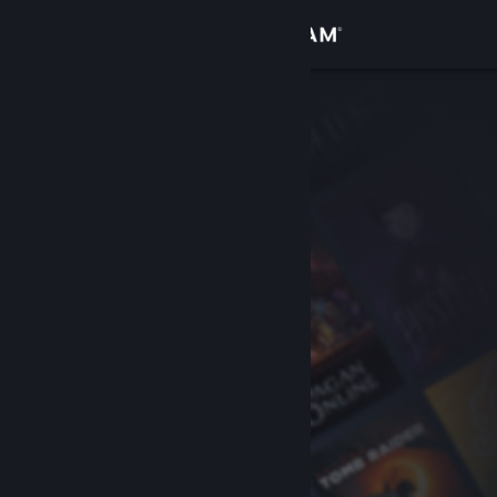
登入
商店
社群
關於
客服
變更語言
取得 Steam 行動應用程式
檢視電腦版網頁