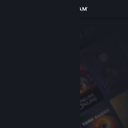
登入
商店
社群
關於
客服
變更語言
取得 Steam 行動應用程式
檢視電腦版網頁