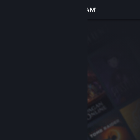
登入
商店
社群
關於
客服
變更語言
取得 Steam 行動應用程式
檢視電腦版網頁