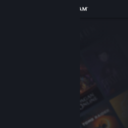
登入
商店
社群
關於
客服
變更語言
取得 Steam 行動應用程式
檢視電腦版網頁