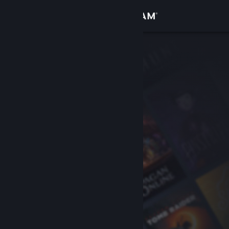
登入
商店
社群
關於
客服
變更語言
取得 Steam 行動應用程式
檢視電腦版網頁