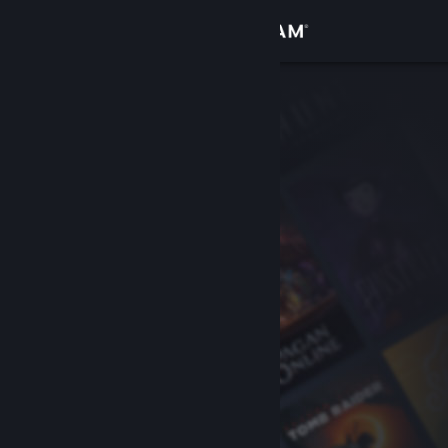
登入
商店
社群
關於
客服
變更語言
取得 Steam 行動應用程式
檢視電腦版網頁