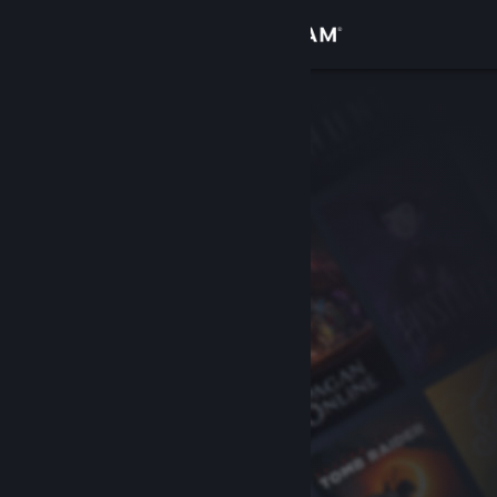
登入
商店
社群
關於
客服
變更語言
取得 Steam 行動應用程式
檢視電腦版網頁