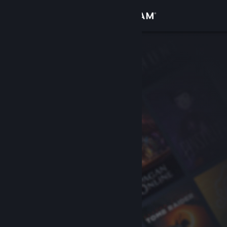
登入
商店
社群
關於
客服
變更語言
取得 Steam 行動應用程式
檢視電腦版網頁