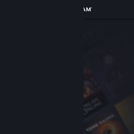
登入
商店
社群
關於
客服
變更語言
取得 Steam 行動應用程式
檢視電腦版網頁