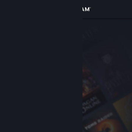
登入
商店
社群
關於
客服
變更語言
取得 Steam 行動應用程式
檢視電腦版網頁