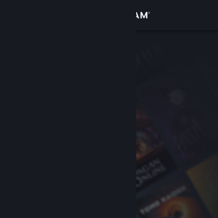
登入
商店
社群
關於
客服
變更語言
取得 Steam 行動應用程式
檢視電腦版網頁