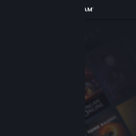
登入
商店
社群
關於
客服
變更語言
取得 Steam 行動應用程式
檢視電腦版網頁