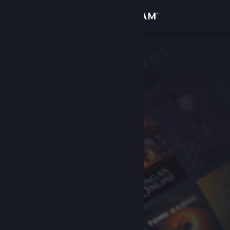
登入
商店
社群
關於
客服
變更語言
取得 Steam 行動應用程式
檢視電腦版網頁