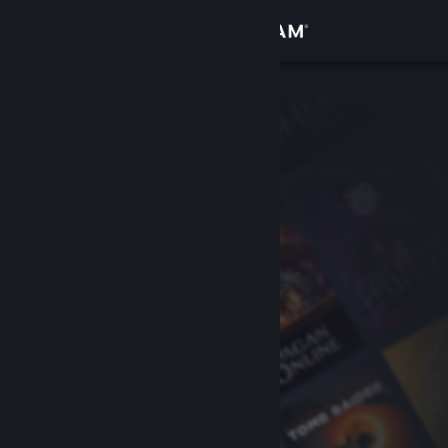
登入
商店
社群
關於
客服
變更語言
取得 Steam 行動應用程式
檢視電腦版網頁