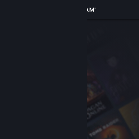
登入
商店
社群
關於
客服
變更語言
取得 Steam 行動應用程式
檢視電腦版網頁