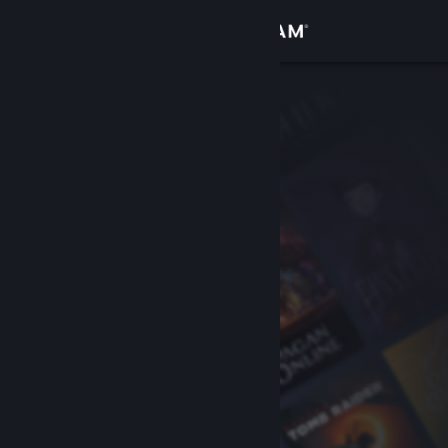
登入
商店
社群
關於
客服
變更語言
取得 Steam 行動應用程式
檢視電腦版網頁