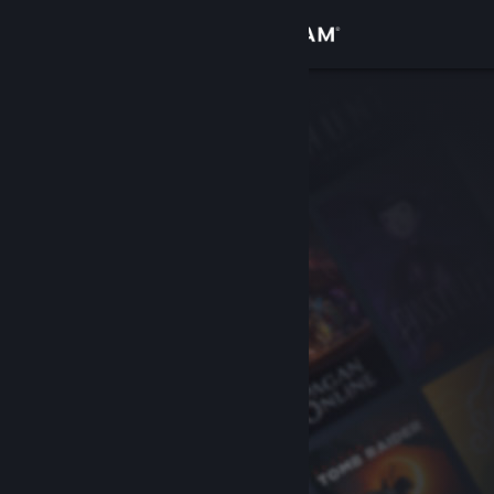
登入
商店
社群
關於
客服
變更語言
取得 Steam 行動應用程式
檢視電腦版網頁