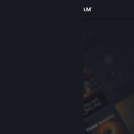
登入
商店
社群
關於
客服
變更語言
取得 Steam 行動應用程式
檢視電腦版網頁