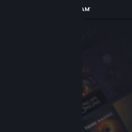
登入
商店
社群
關於
客服
變更語言
取得 Steam 行動應用程式
檢視電腦版網頁