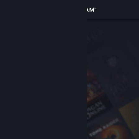
登入
商店
社群
關於
客服
變更語言
取得 Steam 行動應用程式
檢視電腦版網頁