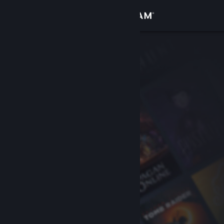
登入
商店
社群
關於
客服
變更語言
取得 Steam 行動應用程式
檢視電腦版網頁