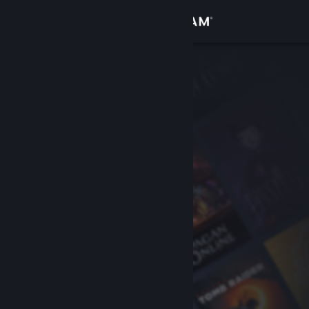
登入
商店
社群
關於
客服
變更語言
取得 Steam 行動應用程式
檢視電腦版網頁