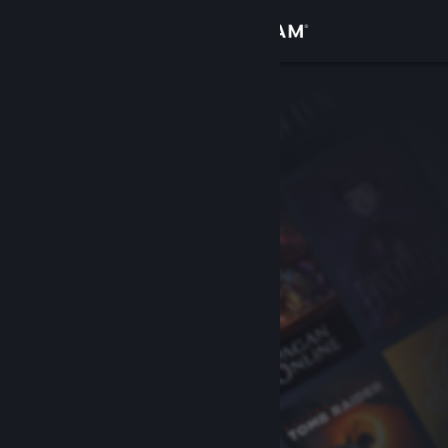
登入
商店
社群
關於
客服
變更語言
取得 Steam 行動應用程式
檢視電腦版網頁