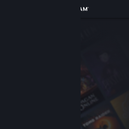
登入
商店
社群
關於
客服
變更語言
取得 Steam 行動應用程式
檢視電腦版網頁