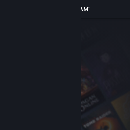
登入
商店
社群
關於
客服
變更語言
取得 Steam 行動應用程式
檢視電腦版網頁