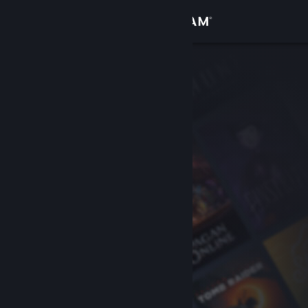
登入
商店
社群
關於
客服
變更語言
取得 Steam 行動應用程式
檢視電腦版網頁