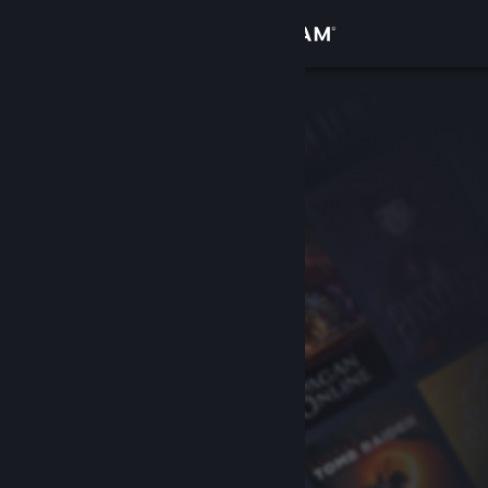
登入
商店
社群
關於
客服
變更語言
取得 Steam 行動應用程式
檢視電腦版網頁