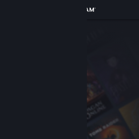
登入
商店
社群
關於
客服
變更語言
取得 Steam 行動應用程式
檢視電腦版網頁