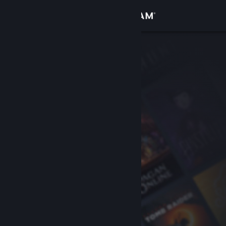
登入
商店
社群
關於
客服
變更語言
取得 Steam 行動應用程式
檢視電腦版網頁