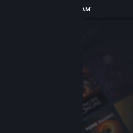
登入
商店
社群
關於
客服
變更語言
取得 Steam 行動應用程式
檢視電腦版網頁