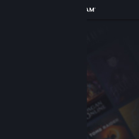
登入
商店
社群
關於
客服
變更語言
取得 Steam 行動應用程式
檢視電腦版網頁