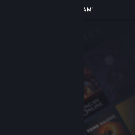
登入
商店
社群
關於
客服
變更語言
取得 Steam 行動應用程式
檢視電腦版網頁