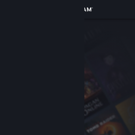
登入
商店
社群
關於
客服
變更語言
取得 Steam 行動應用程式
檢視電腦版網頁