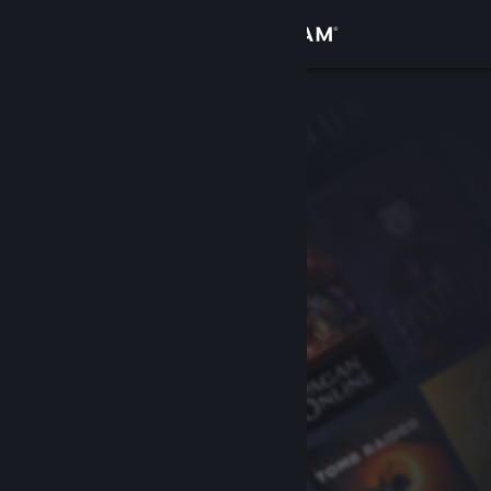
登入
商店
社群
關於
客服
變更語言
取得 Steam 行動應用程式
檢視電腦版網頁