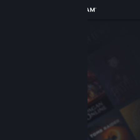
登入
商店
社群
關於
客服
變更語言
取得 Steam 行動應用程式
檢視電腦版網頁