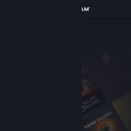
登入
商店
社群
關於
客服
變更語言
取得 Steam 行動應用程式
檢視電腦版網頁