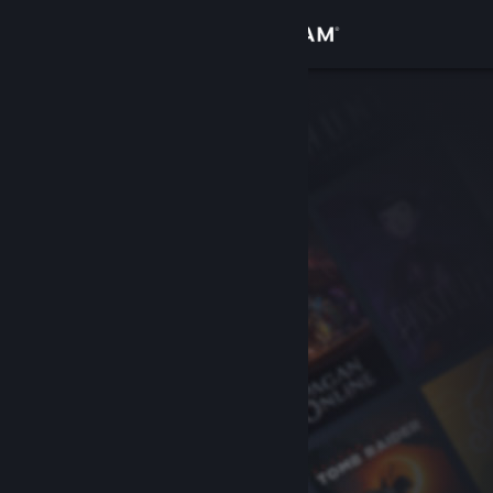
登入
商店
社群
關於
客服
變更語言
取得 Steam 行動應用程式
檢視電腦版網頁