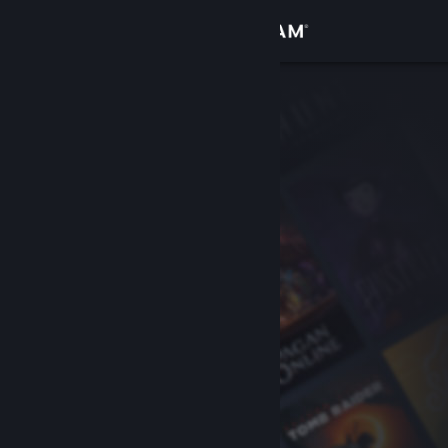
登入
商店
社群
關於
客服
變更語言
取得 Steam 行動應用程式
檢視電腦版網頁