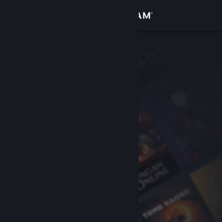
登入
商店
社群
關於
客服
變更語言
取得 Steam 行動應用程式
檢視電腦版網頁