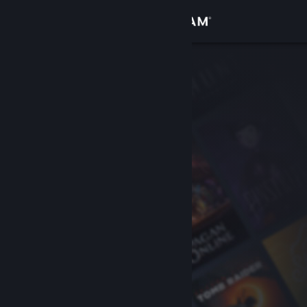
登入
商店
社群
關於
客服
變更語言
取得 Steam 行動應用程式
檢視電腦版網頁