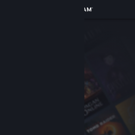
登入
商店
社群
關於
客服
變更語言
取得 Steam 行動應用程式
檢視電腦版網頁