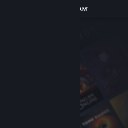
登入
商店
社群
關於
客服
變更語言
取得 Steam 行動應用程式
檢視電腦版網頁