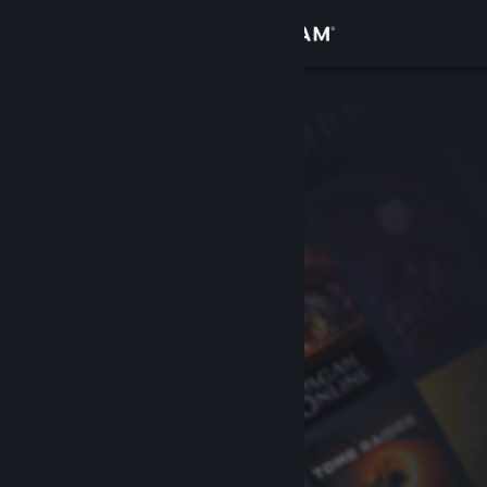
登入
商店
社群
關於
客服
變更語言
取得 Steam 行動應用程式
檢視電腦版網頁