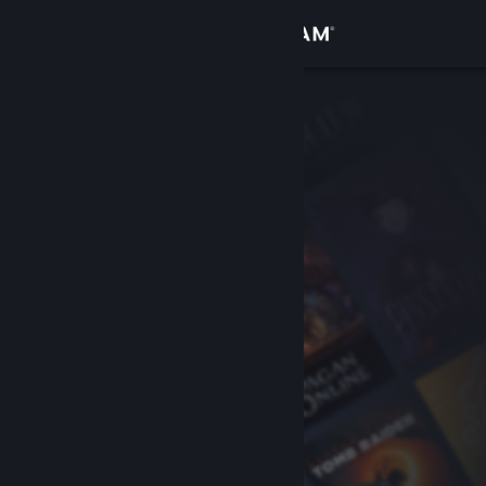
登入
商店
社群
關於
客服
變更語言
取得 Steam 行動應用程式
檢視電腦版網頁