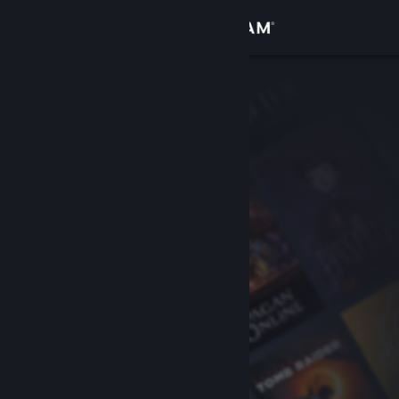
登入
商店
社群
關於
客服
變更語言
取得 Steam 行動應用程式
檢視電腦版網頁