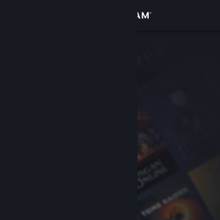
登入
商店
社群
關於
客服
變更語言
取得 Steam 行動應用程式
檢視電腦版網頁